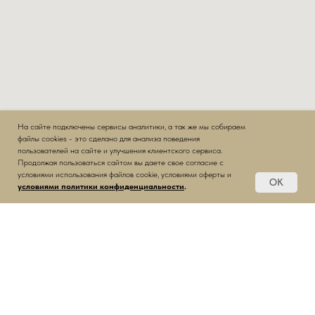
На сайте подключены сервисы аналитики, а так же мы собираем
файлы cookies - это сделано для анализа поведения
пользователей на сайте и улучшения клиентского сервиса.
Продолжая пользоваться сайтом вы даете свое согласие c
условиями использования файлов cookie, условиями оферты и
OK
условиями политики конфиденциальности
.