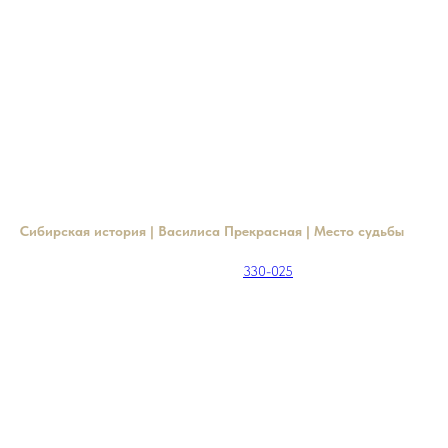
КОМПЛЕКСНЫЕ СПА-ПРОГРАММЫ
Комплексные спа-программы в Сибирских банях
Новые банные ритуалы для гостей продолжительностью 3 часа —
выберите собственную сказку!
Сибирская история | Василиса Прекрасная | Место судьбы
Подробная информация по телефону:
330-025